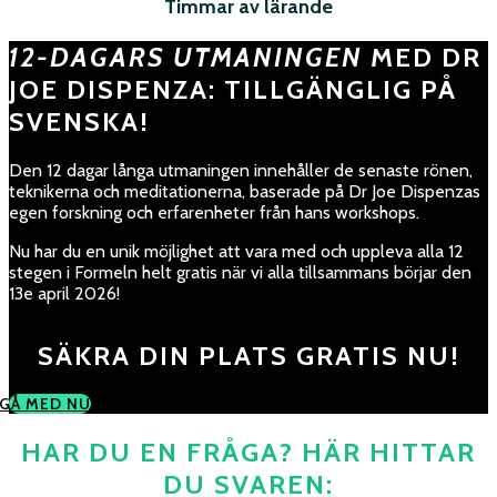
Timmar av lärande
12-DAGARS UTMANINGEN
MED DR
JOE DISPENZA: TILLGÄNGLIG PÅ
SVENSKA!
Den 12 dagar långa utmaningen innehåller de senaste rönen,
teknikerna och meditationerna, baserade på Dr Joe Dispenzas
egen forskning och erfarenheter från hans workshops.
Nu har du en unik möjlighet att vara med och uppleva alla 12
stegen i Formeln helt gratis när vi alla tillsammans börjar den
13e april 2026!
SÄKRA DIN PLATS GRATIS NU!
GÅ MED NU
HAR DU EN FRÅGA? HÄR HITTAR
DU SVAREN: