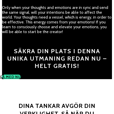
Only when your thoughts and emotions are in sync and send
the same signal, will your intentions be able to affect the
world. Your thoughts need a vessel, which is energy, in order to
be effective. This energy comes from your emotions! If you
learn to consciously choose and elevate your emotions, you
will be able to start be the creator!
SÄKRA DIN PLATS I DENNA
UNIKA UTMANING REDAN NU –
HELT GRATIS!
GÅ MED NU
DINA TANKAR AVGÖR DIN
VERKLIGHET, SÅ NÄR DU