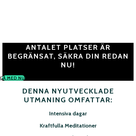
START TO CREATE!
Upptäck formeln och börja skapa din egen värld!
ANTALET PLATSER ÄR
BEGRÄNSAT, SÄKRA DIN REDAN
NU!
GÅ MED NU
DENNA NYUTVECKLADE
UTMANING OMFATTAR:
Intensiva dagar
Kraftfulla Meditationer