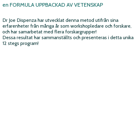
en FORMULA UPPBACKAD AV VETENSKAP
Dr Joe Dispenza har utvecklat denna metod utifrån sina
erfarenheter från många år som workshopledare och forskare,
och har samarbetat med flera forskargrupper!
Dessa resultat har sammanställts och presenteras i detta unika
12 stegs program!
SIGN UP
Registrera dig nu med din e-postadress. Det är helt gratis!
RECEIVE THE E-MAILS
Få ett steg i programmet varje dag i 12 dagar.