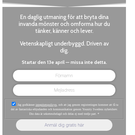
En daglig utmaning för att bryta dina
invanda mönster och omforma hur du
tänker, känner och lever.
Vetenskapligt underbyggd. Driven av
dig.
Startar den 13e april — missa inte detta.
Jag godkänner
integritetspolicyn
, och att jag genom registreringen kommer att få ta
del av fantastiska erbjudanden och kommunikation genom Younity Swedens nyhetsbrev.
Din data är sekretessbelagd och delas ej med tredje part.
*
Anmäl dig gratis här