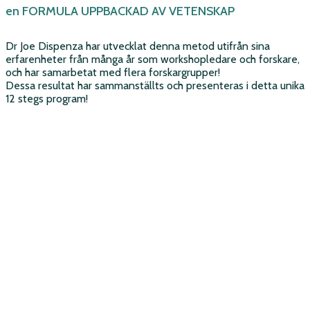
en FORMULA UPPBACKAD AV VETENSKAP
Dr Joe Dispenza har utvecklat denna metod utifrån sina
erfarenheter från många år som workshopledare och forskare,
och har samarbetat med flera forskargrupper!
Dessa resultat har sammanställts och presenteras i detta unika
12 stegs program!
ANMÄL DIG
Registrera dig nu med din e-postadress. Det är helt gratis!
KOLLA MAILEN
Få ett steg i programmet varje dag i 12 dagar.