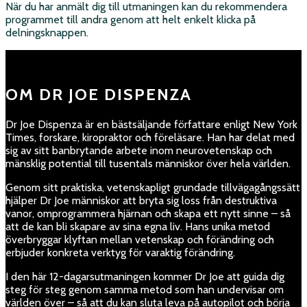
När du har anmält dig till utmaningen kan du rekommendera
programmet till andra genom att helt enkelt klicka på
delningsknappen.
OM DR JOE DISPENZA
Dr Joe Dispenza är en bästsäljande författare enligt New York
Times, forskare, kiropraktor och föreläsare. Han har delat med
sig av sitt banbrytande arbete inom neurovetenskap och
mänsklig potential till tusentals människor över hela världen.​
Genom sitt praktiska, vetenskapligt grundade tillvägagångssätt
hjälper Dr Joe människor att bryta sig loss från destruktiva
vanor, omprogrammera hjärnan och skapa ett nytt sinne – så
att de kan bli skapare av sina egna liv. Hans unika metod
överbryggar klyftan mellan vetenskap och förändring och
erbjuder konkreta verktyg för varaktig förändring.​
I den här 12-dagarsutmaningen kommer Dr Joe att guida dig
steg för steg genom samma metod som han undervisar om
världen över – så att du kan sluta leva på autopilot och börja