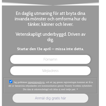
En daglig utmaning för att bryta dina
invanda mönster och omforma hur du
tänker, känner och lever.
Vetenskapligt underbyggd. Driven av
dig.
Startar den 13e april — missa inte detta.
Jag godkänner
integritetspolicyn
, och att jag genom registreringen kommer att få ta
del av fantastiska erbjudanden och kommunikation genom Younity Swedens nyhetsbrev.
Din data är sekretessbelagd och delas ej med tredje part.
*
Anmäl dig gratis här