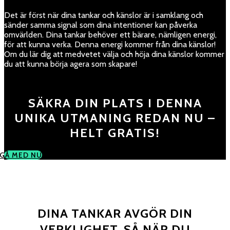
Det är först när dina tankar och känslor är i samklang och
sänder samma signal som dina intentioner kan påverka
omvärlden. Dina tankar behöver ett bärare, nämligen energi,
för att kunna verka. Denna energi kommer från dina känslor!
Om du lär dig att medvetet välja och höja dina känslor kommer
du att kunna börja agera som skapare!
SÄKRA DIN PLATS I DENNA
UNIKA UTMANING REDAN NU –
HELT GRATIS!
GÅ MED NU
DINA TANKAR AVGÖR DIN
VERKLIGHET, SÅ NÄR DU