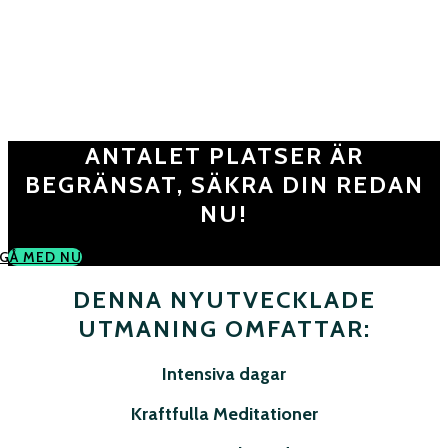
BÖRJA SKAPA!
Upptäck formeln och börja skapa din egen värld!
ANTALET PLATSER ÄR
BEGRÄNSAT, SÄKRA DIN REDAN
NU!
GÅ MED NU
DENNA NYUTVECKLADE
UTMANING OMFATTAR:
Intensiva dagar
Kraftfulla Meditationer