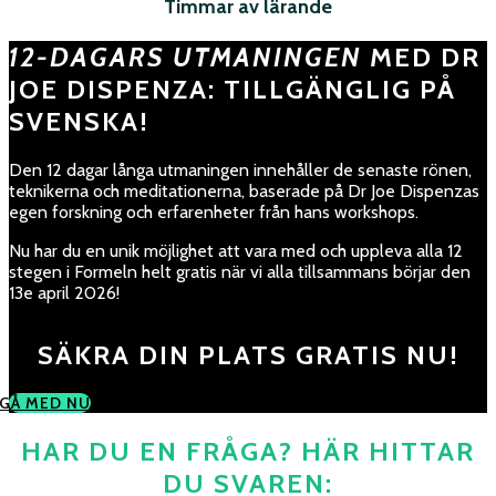
Timmar av lärande
12-DAGARS UTMANINGEN
MED DR
JOE DISPENZA: TILLGÄNGLIG PÅ
SVENSKA!
Den 12 dagar långa utmaningen innehåller de senaste rönen,
teknikerna och meditationerna, baserade på Dr Joe Dispenzas
egen forskning och erfarenheter från hans workshops.
Nu har du en unik möjlighet att vara med och uppleva alla 12
stegen i Formeln helt gratis när vi alla tillsammans börjar den
13e april 2026!
SÄKRA DIN PLATS GRATIS NU!
GÅ MED NU
HAR DU EN FRÅGA? HÄR HITTAR
DU SVAREN: